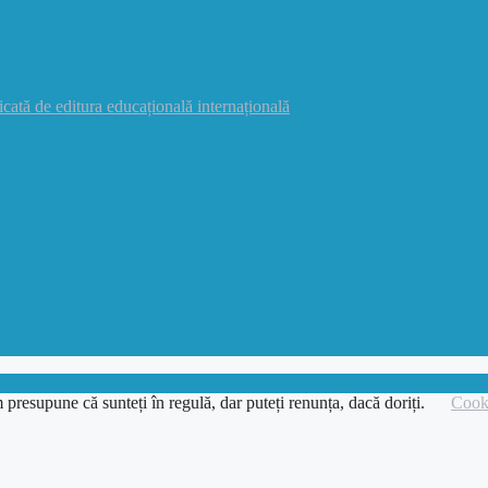
icată de editura educațională internațională
 presupune că sunteți în regulă, dar puteți renunța, dacă doriți.
Cooki