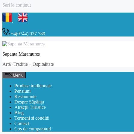
Sari la conținut
+4(0744) 927 789
Sapanta Maramures
Artă -Tradiție – Ospitalitate
Meniu
Produse tradiționale
Pensiuni
Restaurante
Despre Săpânța
Atracții Turistice
Blog
Termeni si conditii
Contact
Coș de cumparaturi