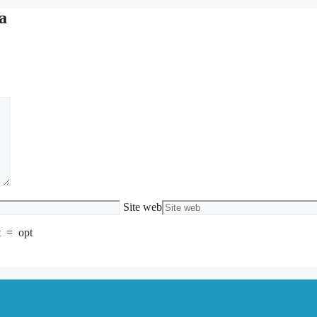
a
Site web
t
=
opt