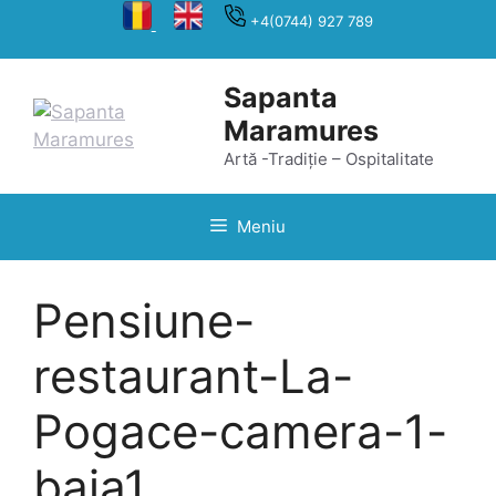
Sari
+4(0744) 927 789
la
conținut
Sapanta
Maramures
Artă -Tradiție – Ospitalitate
Meniu
Pensiune-
restaurant-La-
Pogace-camera-1-
baia1