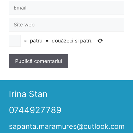
Email
Site
web
×
patru
=
douăzeci și patru
Irina Stan
0744927789
sapanta.maramures@outlook.com