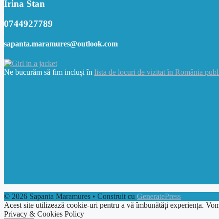
Irina Stan
0744927789
sapanta.maramures@outlook.com
Ne bucurăm să fim incluși în
lista de locuri de vizitat în România publ
© 2026 Sapanta Maramures
• Construit cu
GeneratePress
Acest site utilizează cookie-uri pentru a vă îmbunătăți experiența. Vom
Privacy & Cookies Policy