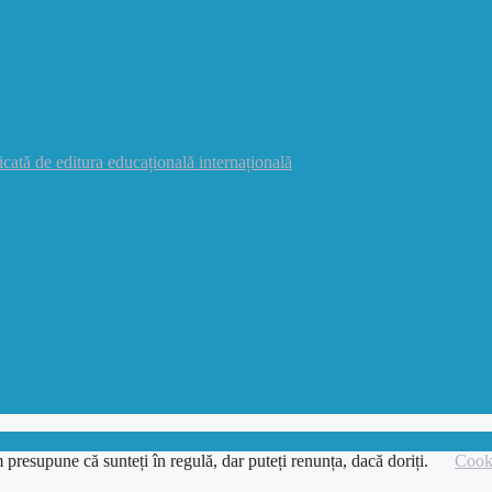
icată de editura educațională internațională
 presupune că sunteți în regulă, dar puteți renunța, dacă doriți.
Cooki