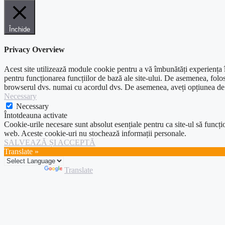
Închide
Privacy Overview
Acest site utilizează module cookie pentru a vă îmbunătăți experiența în
pentru funcționarea funcțiilor de bază ale site-ului. De asemenea, folos
browserul dvs. numai cu acordul dvs. De asemenea, aveți opțiunea de a 
Necessary
Necessary
Întotdeauna activate
Cookie-urile necesare sunt absolut esențiale pentru ca site-ul să funcțio
web. Aceste cookie-uri nu stochează informații personale.
SALVEAZĂ ȘI ACCEPTĂ
Translate »
Powered by
Translate