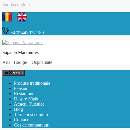
Sari la conținut
+4(0744) 927 789
Sapanta Maramures
Artă -Tradiție – Ospitalitate
Meniu
Produse tradiționale
Pensiuni
Restaurante
Despre Săpânța
Atracții Turistice
Blog
Termeni si conditii
Contact
Coș de cumparaturi