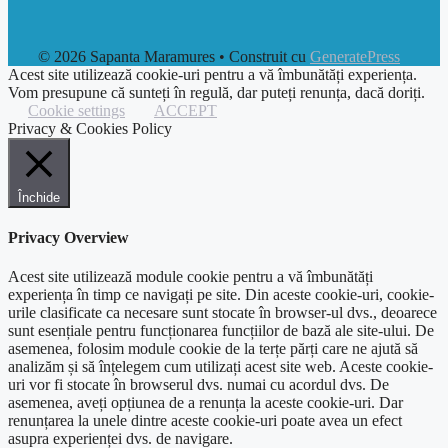
© 2026 Sapanta Maramures
• Construit cu
GeneratePress
Acest site utilizează cookie-uri pentru a vă îmbunătăți experiența.
Vom presupune că sunteți în regulă, dar puteți renunța, dacă doriți.
Cookie settings
ACCEPT
Privacy & Cookies Policy
Închide
Privacy Overview
Acest site utilizează module cookie pentru a vă îmbunătăți
experiența în timp ce navigați pe site. Din aceste cookie-uri, cookie-
urile clasificate ca necesare sunt stocate în browser-ul dvs., deoarece
sunt esențiale pentru funcționarea funcțiilor de bază ale site-ului. De
asemenea, folosim module cookie de la terțe părți care ne ajută să
analizăm și să înțelegem cum utilizați acest site web. Aceste cookie-
uri vor fi stocate în browserul dvs. numai cu acordul dvs. De
asemenea, aveți opțiunea de a renunța la aceste cookie-uri. Dar
renunțarea la unele dintre aceste cookie-uri poate avea un efect
asupra experienței dvs. de navigare.