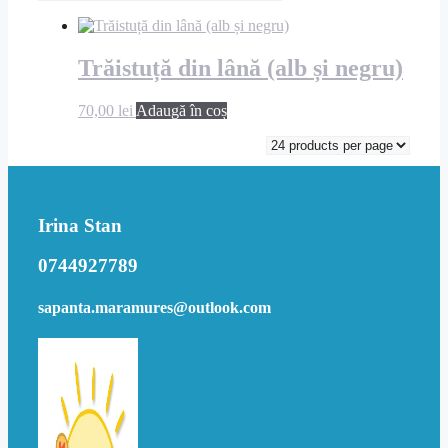
Trăistuță din lână (alb și negru)
70,00
lei
Adaugă în coș
Irina Stan
0744927789
sapanta.maramures@outlook.com