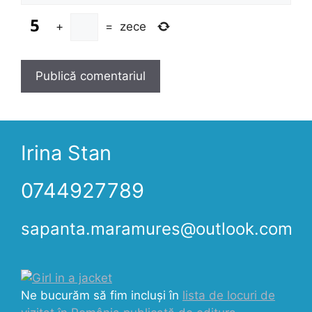
+
=
zece
Irina Stan
0744927789
sapanta.maramures@outlook.com
Ne bucurăm să fim incluși în
lista de locuri de