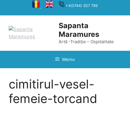
Sari
+4(0744) 927 789
la
conținut
Sapanta
Maramures
Artă -Tradiție – Ospitalitate
Meniu
cimitirul-vesel-
femeie-torcand