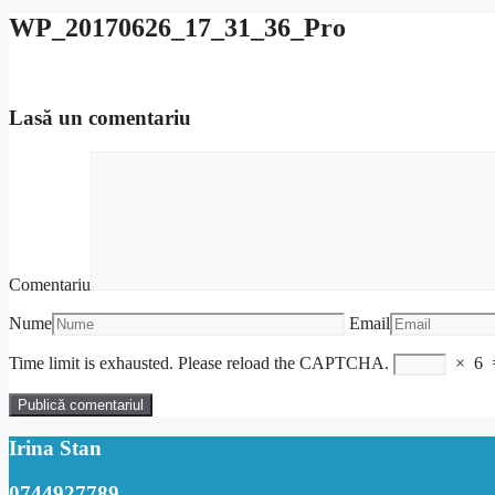
WP_20170626_17_31_36_Pro
Lasă un comentariu
Comentariu
Nume
Email
Time limit is exhausted. Please reload the CAPTCHA.
×
6
Irina Stan
0744927789