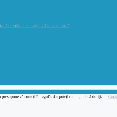
icată de editura educațională internațională
 presupune că sunteți în regulă, dar puteți renunța, dacă doriți.
Cooki