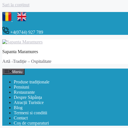
Sari la conținut
+4(0744) 927 789
Sapanta Maramures
Artă -Tradiție – Ospitalitate
Meniu
Produse tradiționale
Pensiuni
Restaurante
Despre Săpânța
Atracții Turistice
Blog
Termeni si conditii
Contact
Coș de cumparaturi