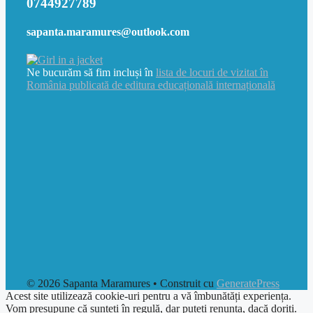
0744927789
sapanta.maramures@outlook.com
Ne bucurăm să fim incluși în
lista de locuri de vizitat în
România publicată de editura educațională internațională
© 2026 Sapanta Maramures
• Construit cu
GeneratePress
Acest site utilizează cookie-uri pentru a vă îmbunătăți experiența.
Vom presupune că sunteți în regulă, dar puteți renunța, dacă doriți.