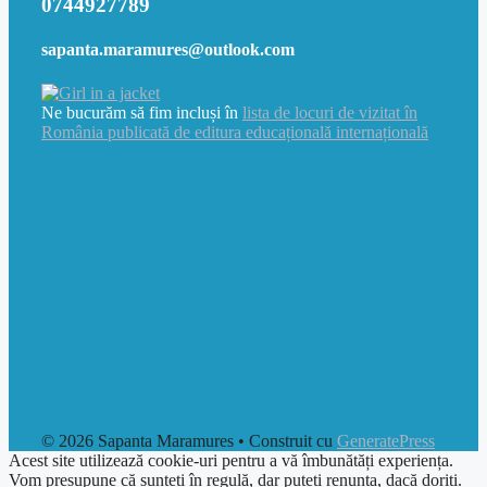
0744927789
sapanta.maramures@outlook.com
Ne bucurăm să fim incluși în
lista de locuri de vizitat în
România publicată de editura educațională internațională
© 2026 Sapanta Maramures
• Construit cu
GeneratePress
Acest site utilizează cookie-uri pentru a vă îmbunătăți experiența.
Vom presupune că sunteți în regulă, dar puteți renunța, dacă doriți.