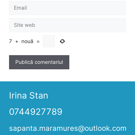
Email
Site
web
7
+
nouă
=
Irina Stan
0744927789
sapanta.maramures@outlook.com