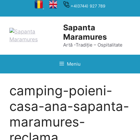
Sari
+4(0744) 927 789
la
conținut
Sapanta
Maramures
Artă -Tradiție – Ospitalitate
Meniu
camping-poieni-
casa-ana-sapanta-
maramures-
reclama