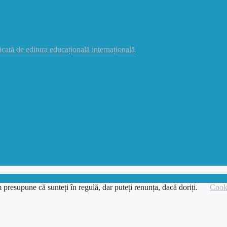
icată de editura educațională internațională
 presupune că sunteți în regulă, dar puteți renunța, dacă doriți.
Cooki