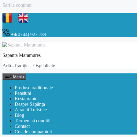
Sari la conținut
+4(0744) 927 789
Sapanta Maramures
Artă -Tradiție – Ospitalitate
Meniu
Produse tradiționale
Pensiuni
Restaurante
Despre Săpânța
Atracții Turistice
Blog
Termeni si conditii
Contact
Coș de cumparaturi