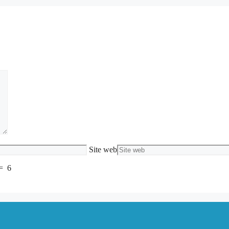
Site web
=
6