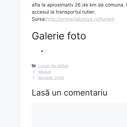
afla la aproximativ 26 de km de comuna. Di
accesul la transportul rutier.
Sursa:
http://primariabotiza.ro/turism
Galerie foto
Categorii
Locuri de vizitat
Navigare
Moisei
în
Bogdan Vodă
articole
Lasă un comentariu
Comentariu