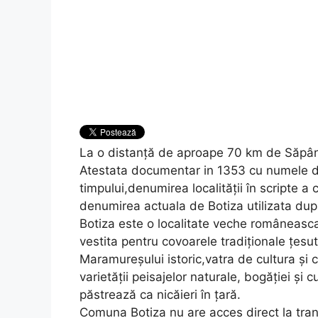
La o distanță de aproape 70 km de Săpân
Atestata documentar in 1353 cu numele de 
timpului,denumirea localității în scripte a
denumirea actuala de Botiza utilizata du
Botiza este o localitate veche româneasca,s
vestita pentru covoarele tradiționale țesu
Maramureșului istoric,vatra de cultura și c
varietății peisajelor naturale, bogăției și c
păstrează ca nicăieri în țară.
Comuna Botiza nu are acces direct la trans