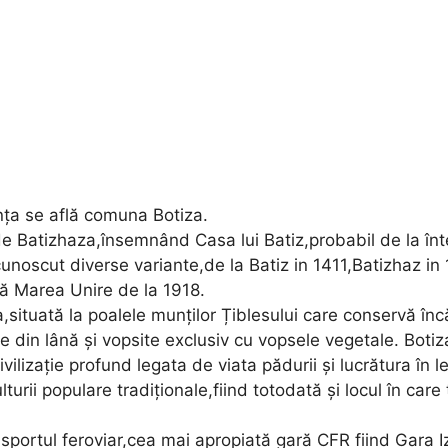
ța se află comuna Botiza.
Batizhaza,însemnând Casa lui Batiz,probabil de la întem
 cunoscut diverse variante,de la Batiz in 1411,Batizhaz in
pă Marea Unire de la 1918.
ituată la poalele munților Țiblesului care conservă încă tr
te din lână și vopsite exclusiv cu vopsele vegetale. Boti
ivilizație profund legata de viata pădurii și lucrătura în
ulturii populare tradiționale,fiind totodată și locul în care 
portul feroviar,cea mai apropiată gară CFR fiind Gara Iz