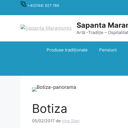
Sari
+4(0744) 927 789
la
conținut
Sapanta Mara
Artă -Tradiție – Ospitalita
Produse tradiționale
Pensiuni
Botiza
05/02/2017
de
Irina Stan