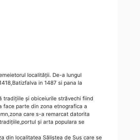
eietorul localității. De-a lungul
 1418,Batizfalva in 1487 si pana la
adițiile și obiceiurile străvechi fiind
za face parte din zona etnografica a
 lemn,zona care s-a remarcat datorita
tradițiile,portul și arta populara se
a din localitatea Săliștea de Sus care se