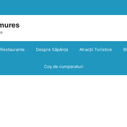
mures
te
Restaurante
Despre Săpânța
Atracții Turistice
B
Coș de cumparaturi