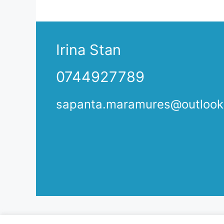
Irina Stan
0744927789
sapanta.maramures@outloo