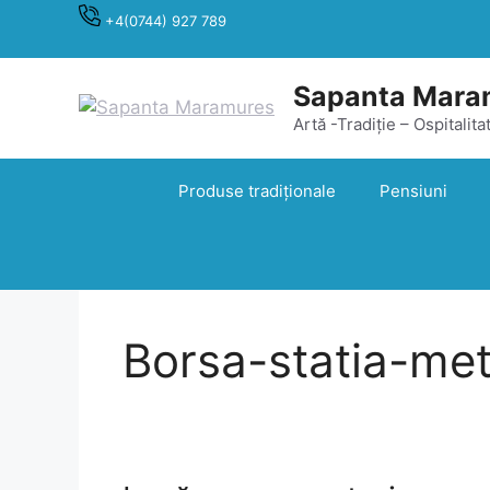
Sari
+4(0744) 927 789
la
conținut
Sapanta Mara
Artă -Tradiție – Ospitalita
Produse tradiționale
Pensiuni
Borsa-statia-me