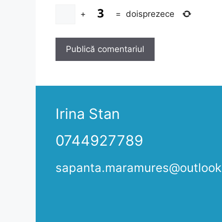
+
=
doisprezece
Irina Stan
0744927789
sapanta.maramures@outloo