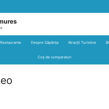
mures
te
Restaurante
Despre Săpânța
Atracții Turistice
B
Coș de cumparaturi
teo