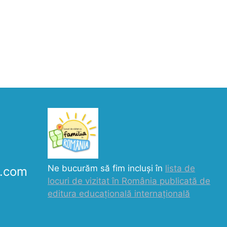
Ne bucurăm să fim incluși în
lista de
k.com
locuri de vizitat în România publicată de
editura educațională internațională