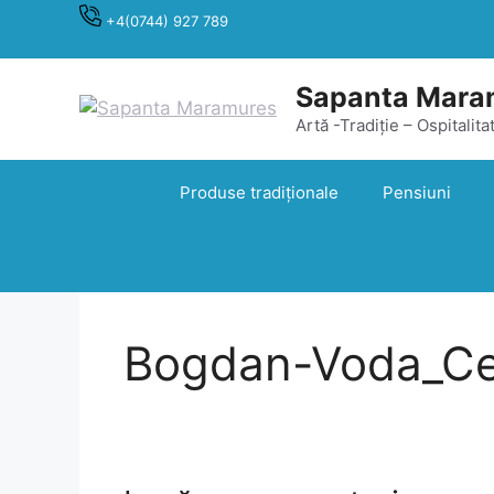
Sari
+4(0744) 927 789
la
conținut
Sapanta Mara
Artă -Tradiție – Ospitalita
Produse tradiționale
Pensiuni
Bogdan-Voda_Ce