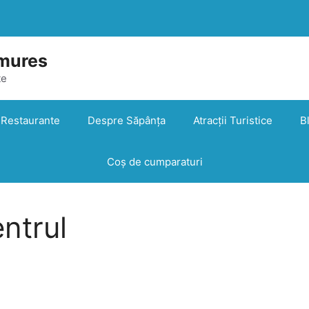
mures
te
Restaurante
Despre Săpânța
Atracții Turistice
B
Coș de cumparaturi
ntrul