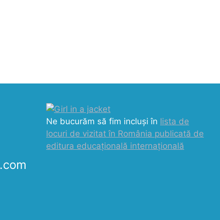
Ne bucurăm să fim incluși în
lista de
locuri de vizitat în România publicată de
editura educațională internațională
k.com