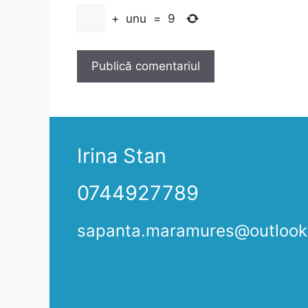
+
unu
=
9
Irina Stan
0744927789
sapanta.maramures@outloo