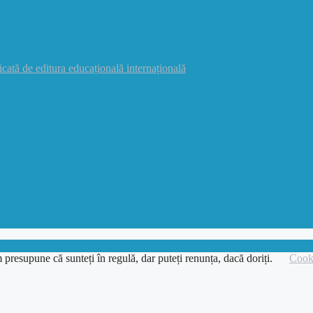
icată de editura educațională internațională
 presupune că sunteți în regulă, dar puteți renunța, dacă doriți.
Cooki