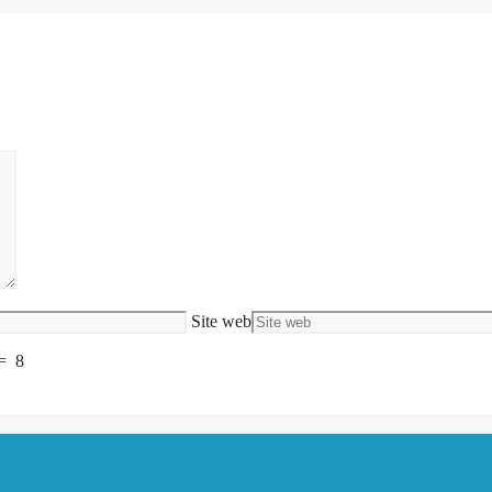
Site web
=
8