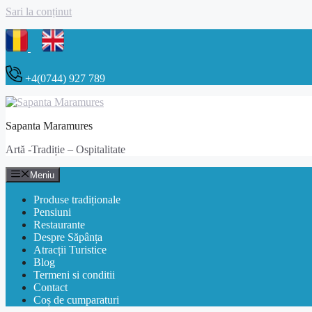
Sari la conținut
+4(0744) 927 789
Sapanta Maramures
Artă -Tradiție – Ospitalitate
Meniu
Produse tradiționale
Pensiuni
Restaurante
Despre Săpânța
Atracții Turistice
Blog
Termeni si conditii
Contact
Coș de cumparaturi