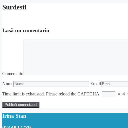
Surdesti
Lasă un comentariu
Comentariu
Nume
Email
Time limit is exhausted. Please reload the CAPTCHA.
×
4
Irina Stan
0744927789