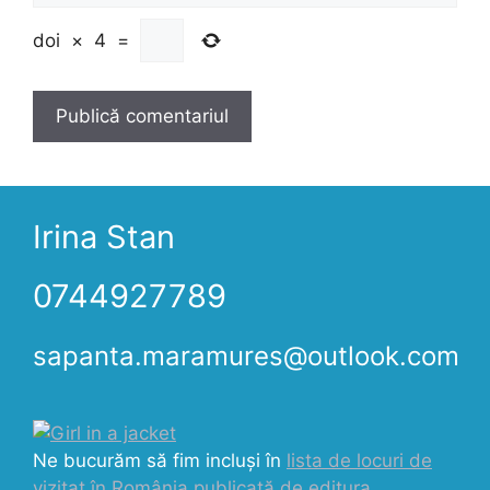
doi
×
4
=
Irina Stan
0744927789
sapanta.maramures@outlook.com
Ne bucurăm să fim incluși în
lista de locuri de
vizitat în România publicată de editura