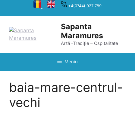
Sari
+4(0744) 927 789
la
conținut
Sapanta
Maramures
Artă -Tradiție – Ospitalitate
Meniu
baia-mare-centrul-
vechi