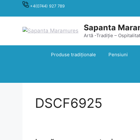
Sari
+4(0744) 927 789
la
conținut
Sapanta Mara
Artă -Tradiție – Ospitalita
Produse tradiționale
Pensiuni
DSCF6925