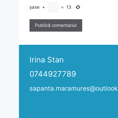
șase
+
=
13
Irina Stan
0744927789
sapanta.maramures@outloo