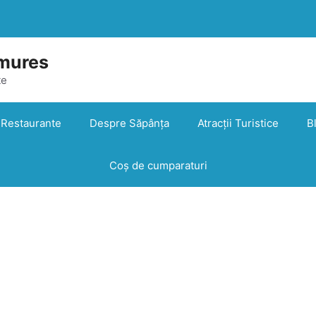
mures
te
Restaurante
Despre Săpânța
Atracții Turistice
B
Coș de cumparaturi