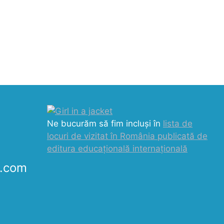
Ne bucurăm să fim incluși în
lista de
locuri de vizitat în România publicată de
editura educațională internațională
k.com