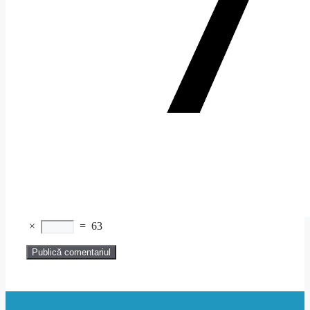
×
=
63