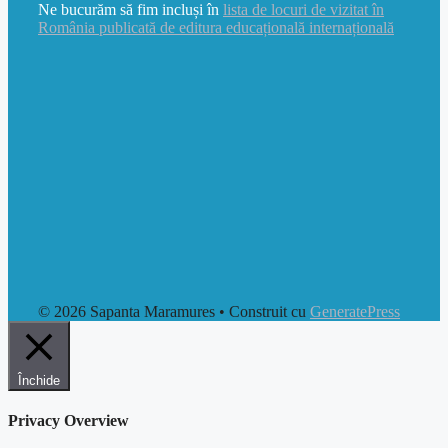
Ne bucurăm să fim incluși în
lista de locuri de vizitat în
România publicată de editura educațională internațională
© 2026 Sapanta Maramures
• Construit cu
GeneratePress
Închide
Privacy Overview