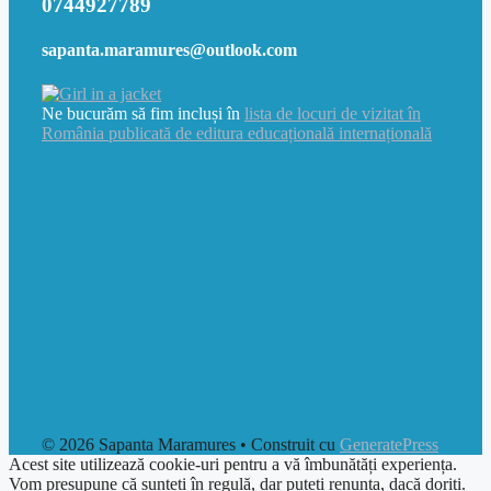
0744927789
sapanta.maramures@outlook.com
Ne bucurăm să fim incluși în
lista de locuri de vizitat în
România publicată de editura educațională internațională
© 2026 Sapanta Maramures
• Construit cu
GeneratePress
Acest site utilizează cookie-uri pentru a vă îmbunătăți experiența.
Vom presupune că sunteți în regulă, dar puteți renunța, dacă doriți.