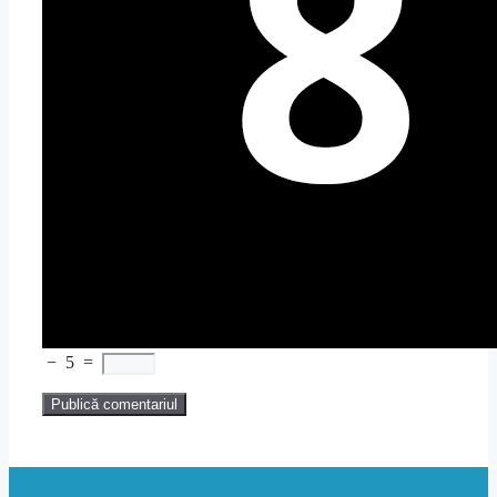
−
5
=