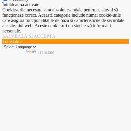
Întotdeauna activate
Cookie-urile necesare sunt absolut esențiale pentru ca site-ul să
funcționeze corect. Această categorie include numai cookie-urile
care asigură funcționalitățile de bază și caracteristicile de securitate
ale site-ului web. Aceste cookie-uri nu stochează informații
personale.
SALVEAZĂ ȘI ACCEPTĂ
Translate »
Powered by
Translate