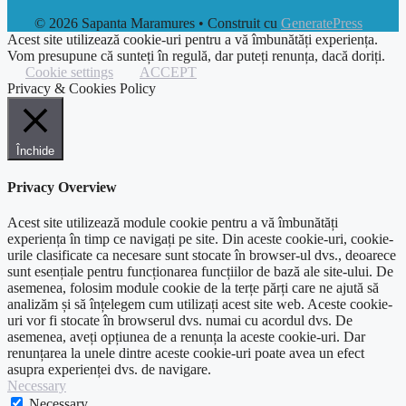
© 2026 Sapanta Maramures
• Construit cu
GeneratePress
Acest site utilizează cookie-uri pentru a vă îmbunătăți experiența.
Vom presupune că sunteți în regulă, dar puteți renunța, dacă doriți.
Cookie settings
ACCEPT
Privacy & Cookies Policy
Închide
Privacy Overview
Acest site utilizează module cookie pentru a vă îmbunătăți
experiența în timp ce navigați pe site. Din aceste cookie-uri, cookie-
urile clasificate ca necesare sunt stocate în browser-ul dvs., deoarece
sunt esențiale pentru funcționarea funcțiilor de bază ale site-ului. De
asemenea, folosim module cookie de la terțe părți care ne ajută să
analizăm și să înțelegem cum utilizați acest site web. Aceste cookie-
uri vor fi stocate în browserul dvs. numai cu acordul dvs. De
asemenea, aveți opțiunea de a renunța la aceste cookie-uri. Dar
renunțarea la unele dintre aceste cookie-uri poate avea un efect
asupra experienței dvs. de navigare.
Necessary
Necessary